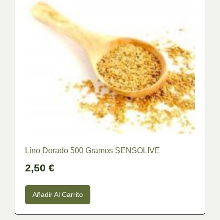
Precio
En stock
En oferta
(0)
Categoría
Cosmética Ecológica
(15)
Herbolario
(14)
Sin categorizar
(1)
Lino Dorado 500 Gramos SENSOLIVE
Aceite de Oliva Virgen Extra
(19)
2,50
€
Añadir Al Carrito