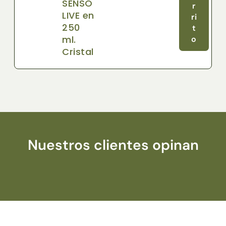
SENSO
r
LIVE en
ri
250
t
ml.
o
Cristal
Nuestros clientes opinan