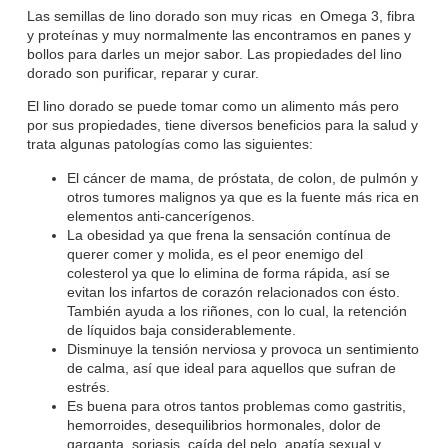
Las semillas de lino dorado son
muy ricas en Omega 3, fibra
y proteínas
y muy normalmente las encontramos en panes y
bollos para darles un mejor sabor. Las propiedades del lino
dorado son purificar, reparar y curar.
El lino dorado se puede tomar como un alimento más pero
por sus propiedades, tiene diversos beneficios para la salud y
trata algunas patologías
como las siguientes:
El
cáncer
de mama, de próstata, de colon, de pulmón y
otros tumores malignos ya que es la fuente más rica en
elementos anti-cancerígenos.
La
obesidad
ya que frena la sensación contínua de
querer comer y molida, es el peor enemigo del
colesterol
ya que lo elimina de forma rápida, así se
evitan los
infartos de corazón
relacionados con ésto.
También ayuda a los riñones, con lo cual, la
retención
de líquidos
baja considerablemente.
Disminuye la tensión nerviosa y provoca un sentimiento
de calma, así que ideal para aquellos que sufran de
estrés
.
Es buena para otros tantos problemas como gastritis,
hemorroides, desequilibrios hormonales, dolor de
garganta, soriasis, caída del pelo, apatía sexual y