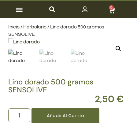
0
Aceite de Oliva V.E.
Cosmética Ecológica
Sobre nosotros
Inicio
/
Herbolario
/ Lino dorado 500 gramos
SENSOLIVE
Lino dorado 500 gramos
SENSOLIVE
2,50
€
Añadir Al Carrito