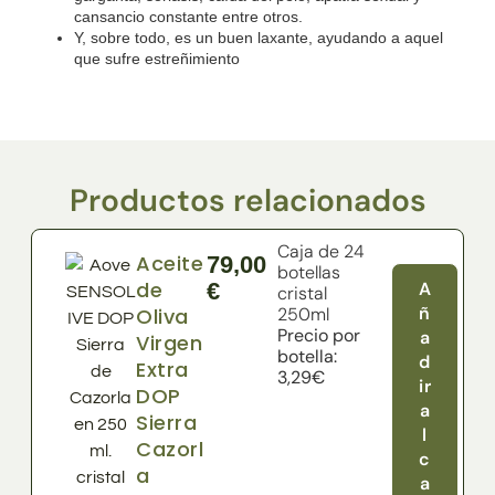
cansancio constante entre otros.
Y, sobre todo, es un buen
laxante
, ayudando a aquel
que sufre estreñimiento
Productos relacionados
Caja de 24
Aceite
79,00
botellas
de
€
A
cristal
ñ
Oliva
250ml
Precio por
a
Virgen
botella:
d
Extra
3,29€
ir
DOP
a
Sierra
l
Cazorl
c
a
a