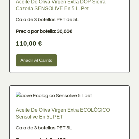
Aceite De Oliva Virgen Extra DOP Sierra
Cazorla SENSOLIVE En 5 L. Pet
Caja de 3 botellas PET de 5L
En stock
Precio por botella: 36,66€
En oferta
(0)
110,00
€
Categoría
Cosmética Ecológica
(15)
Añadir Al Carrito
Herbolario
(14)
Sin categorizar
(1)
Aceite de Oliva Virgen Extra
(19)
Aceite De Oliva Virgen Extra ECOLÓGICO
Sensolive En 5L PET
Caja de 3 botellas PET 5L