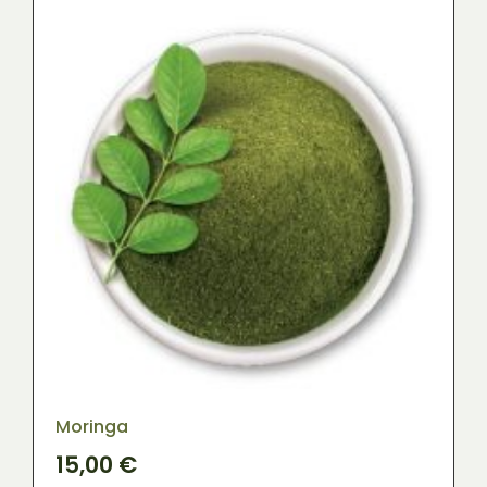
En stock
En oferta
(0)
Categoría
Cosmética Ecológica
(15)
Herbolario
(14)
Sin categorizar
(1)
Aceite de Oliva Virgen Extra
(19)
Moringa
15,00
€