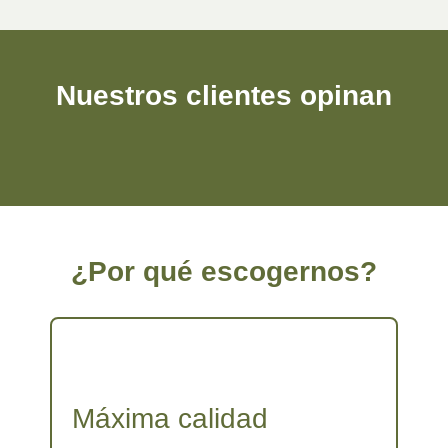
Cosmética Ecológica
(15)
Herbolario
(14)
Sin categorizar
(1)
Nuestros clientes opinan
Aceite de Oliva Virgen Extra
(19)
¿Por qué escogernos?
Máxima calidad