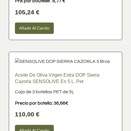
Prix par bouteille : 8,77 €
Categoría
105,24
€
Cosmética Ecológica
(15)
Herbolario
(14)
Añadir Al Carrito
Sin categorizar
(1)
Aceite de Oliva Virgen Extra
(19)
Aceite De Oliva Virgen Extra DOP Sierra
Cazorla SENSOLIVE En 5 L. Pet
Caja de 3 botellas PET de 5L
Precio por botella: 36,66€
110,00
€
Añadir Al Carrito