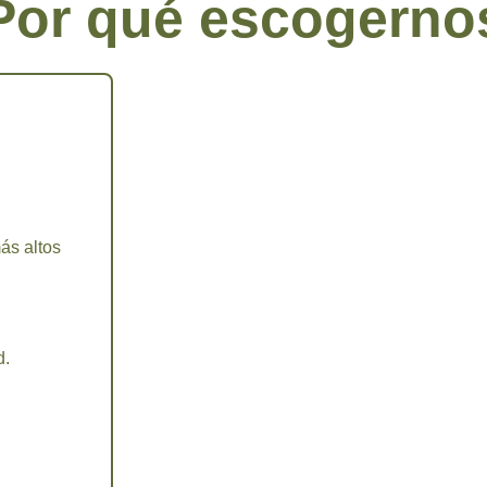
Por qué escogerno
ás altos
d.