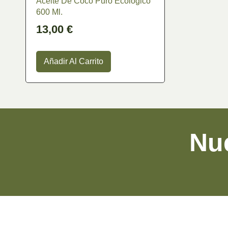
Aceite De Coco Puro Ecologico
600 Ml.
Categoría
13,00
€
Cosmética Ecológica
(15)
Herbolario
(14)
Añadir Al Carrito
Sin categorizar
(1)
Aceite de Oliva Virgen Extra
(19)
Nue