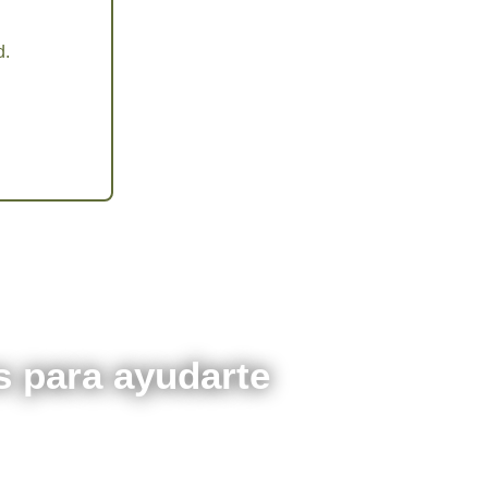
d.
 para ayudarte