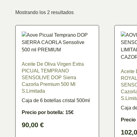
Mostrando los 2 resultados
Precio
Aceite De Oliva Virgen Extra
En stock
PICUAL TEMPRANO
Aceite 
En oferta
(0)
SENSOLIVE DOP Sierra
ROYAL
Cazorla Premium 500 Ml
SENSOL
S.Limitada
Cazorl
S.Limit
Caja de 6 botellas cristal 500ml
Caja de
Precio por botella: 15€
Precio 
90,00
€
102,